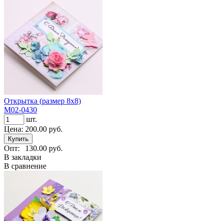
Открытка (размер 8х8)
М02-0430
шт.
Цена:
200.00 руб.
Опт:
130.00 руб.
В закладки
В сравнение