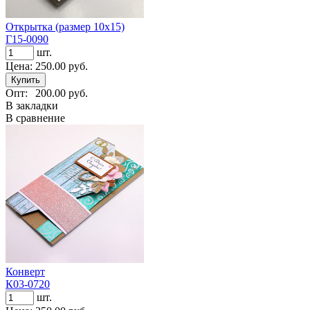
Открытка (размер 10х15)
Г15-0090
шт.
Цена:
250.00 руб.
Опт:
200.00 руб.
В закладки
В сравнение
Конверт
К03-0720
шт.